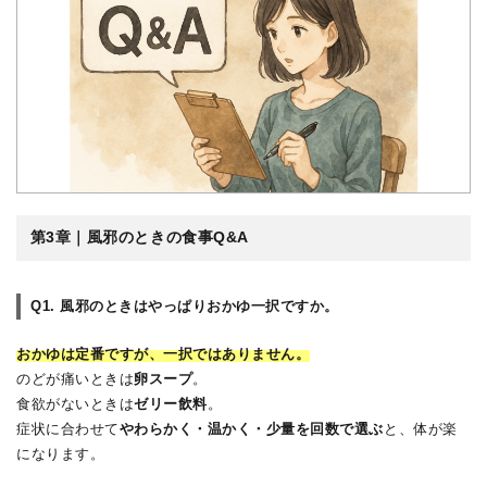
第3章｜風邪のときの食事Q&A
Q1. 風邪のときはやっぱりおかゆ一択ですか。
おかゆは定番ですが、一択ではありません。
のどが痛いときは
卵スープ
。
食欲がないときは
ゼリー飲料
。
症状に合わせて
やわらかく・温かく・少量を回数で選ぶ
と、体が楽
になります。