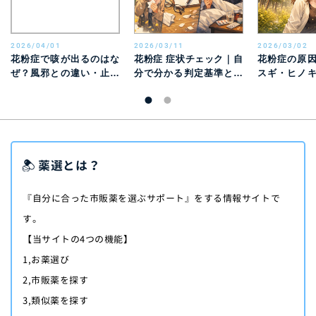
2026/04/01
2026/03/11
2026/03/02
花粉症で咳が出るのはな
花粉症 症状チェック｜自
花粉症の原
ぜ？風邪との違い・止ま
分で分かる判定基準と風
スギ・ヒノ
らないときの対処法を解
邪との違い
別特徴と時期
説
薬選とは？
『自分に合った市販薬を選ぶサポート』をする情報サイトで
す。
【当サイトの4つの機能】
1,お薬選び
2,市販薬を探す
3,類似薬を探す