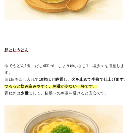
卵とじうどん
ゆでうどん1玉、だし400ml、しょうゆ小さじ1、塩少々を用意しま
す。
卵1個を回し入れて
10秒ほど静置し、火を止めて半熟で仕上げます
。
つるっと飲み込みやすく、刺激が少ない一杯です
。
青ねぎは
少量
にして、粘膜への刺激を避けると安心です。