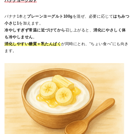
バナナヨーグルト
バナナ1本と
プレーンヨーグルト100g
を混ぜ、必要に応じて
はちみつ
小さじ1
を加えます。
冷やしすぎず常温に近づけてから
召し上がると、
消化にやさしく体
も冷やしません
。
消化しやすい糖質＋乳たんぱく
が同時にとれ、“ちょい食べ”にも向き
ます。