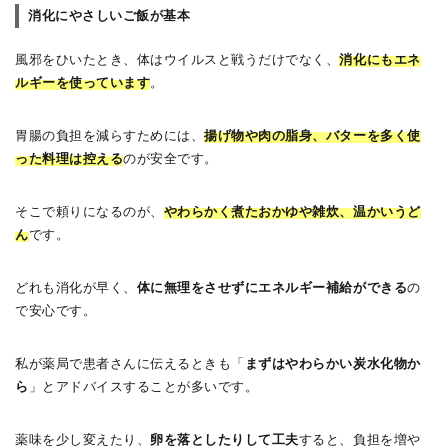
消化にやさしいご飯が基本
風邪をひいたとき、体はウイルスと戦うだけでなく、
消化にもエネ
ルギーを使っています
。
胃腸の負担を減らすためには、
揚げ物や肉の脂身、バターを多く使
った料理は控える
のが安全です。
そこで頼りになるのが、
やわらかく煮たおかゆや雑炊、温かいうど
ん
です。
どれも消化が早く、
体に無理をさせずにエネルギー補給ができる
の
で安心です。
私が薬局で患者さんに伝えるときも「
まずはやわらかい炭水化物か
ら
」とアドバイスすることが多いです。
薬味を少し変えたり、
卵を落としたりして工夫
すると、負担を増や