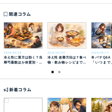
関連コラム
2026/02/28
2026/02/24
2026/02/17
冷え性に漢方は効く？当
冷え性 改善方法は？食べ
冬バテQ&
帰芍薬散ほか体質別・冷
物・飲み物レシピまで徹
「いつまで
え性漢方の話
底解説【原因から対策ま
「ニュース
で】
疑問を薬剤
で解消
新着コラム