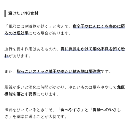
避けたいNG食材
「風邪には刺激物が効く」と考えて、
唐辛子やにんにくを多めに摂
るのは逆効果
になる場合があります。
血行を促す作用はあるものの、
胃に負担をかけて消化不良を招く恐
れ
があります。
また、
脂っこいスナック菓子や冷たい飲み物は要注意
です。
脂質が多いと消化に時間がかかり、冷たいものは腸を冷やして
免疫
機能を落とす要因
になります。
風邪をひいているときこそ、
「食べやすさ」と「胃腸へのやさし
さ」
を基準に選ぶことが大切です。