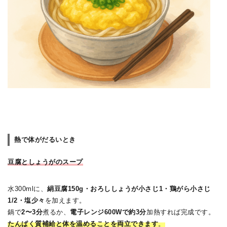
熱で体がだるいとき
豆腐としょうがのスープ
水300mlに、
絹豆腐150g・おろししょうが小さじ1・鶏がら小さじ
1/2・塩少々
を加えます。
鍋で
2〜3分
煮るか、
電子レンジ600Wで約3分
加熱すれば完成です。
たんぱく質補給と体を温めることを両立できます
。