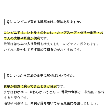
Q4. コンビニで買える風邪向けご飯はありますか。
コンビニでは、レトルトのおかゆ・カップスープ・ゼリー飲料・お
でんの大根や豆腐が便利
です。
最近は
はちみつ入り飲料
も増えており、のどケアに役立ちます。
いずれも
冷やしすぎず温めて摂る
のがおすすめです。
Q5. いつから普通の食事に戻せばいいですか。
食欲が自然に戻ってきたときが目安
です。
まずは
おかゆ → やわらかいうどん → 普段の食事
と、段階的に移行
すると安心です。
油物や刺激物は、
体調が落ち着いてから最後に再開
しましょう。