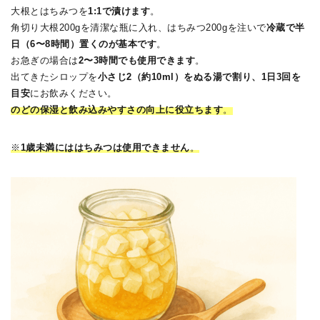
大根とはちみつを
1:1で漬けます
。
角切り大根200gを清潔な瓶に入れ、はちみつ200gを注いで
冷蔵で半
日（6〜8時間）置くのが基本です
。
お急ぎの場合は
2〜3時間でも使用できます
。
出てきたシロップを
小さじ2（約10ml）をぬる湯で割り、1日3回を
目安
にお飲みください。
のどの保湿と飲み込みやすさの向上に役立ちます
。
※
1
歳未満にははちみつは使用できません
。