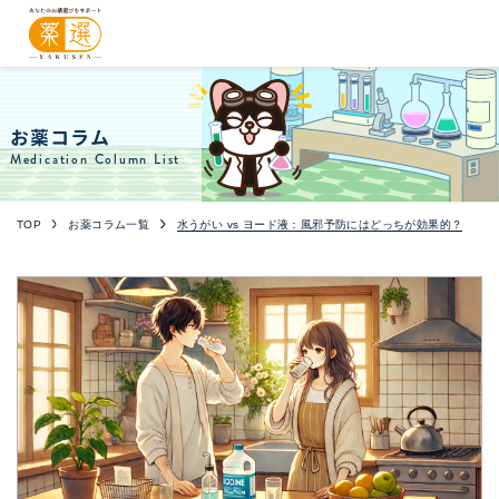
お薬コラム
Medication Column List
TOP
お薬コラム一覧
水うがい vs ヨード液：風邪予防にはどっちが効果的？