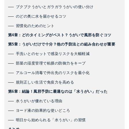
ブクブクうがいとガラガラうがいの使い分け
のどの奥に水を届かせるコツ
習慣化のためのヒント
第4章：どのタイミングがベスト？うがいで風邪を防ぐコツ
第5章：うがいだけで十分？他の予防法との組み合わせが重要
手洗いとのセットで感染リスクを大幅軽減
部屋の湿度管理で粘膜の防御力をキープ
アルコール消毒で外出先のリスクを最小化
規則正しい生活で免疫力を高める
第6章：結論！風邪予防に最適なのは「水うがい」だった
水うがいが優れている理由
ヨード液の効果的な使いどころ
明日から始められる「水うがい」の習慣