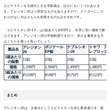
エピナスチンを主成分とする市販薬は、ほかにもいくつかありま
す。アレジオン20より割安なものもありますので、メーカーにこだ
わりがない方はそちらを利用するのもおすすめです。
「エピナスチン20 EX」は1錠あたり約55円と、非常に安い価格で購
入できます。アレジオン20の半額程度ですので、安さを重視する方
はこちらを選ぶと良いでしょう。
ポジナール
ナブルシオ
トキワ ア
アレジオン
製品名
EP錠
ン20
レブロック
20
1箱あたり
12錠
20錠
20錠
12錠
の錠数
価格
1,298円
1,958円
1,499円
1,480円
1錠あたり
約108円
約98円
約75円
約123円
の価格
まとめ
アレジオン20は、主成分としてエピナスチンを含む鼻炎薬です。医