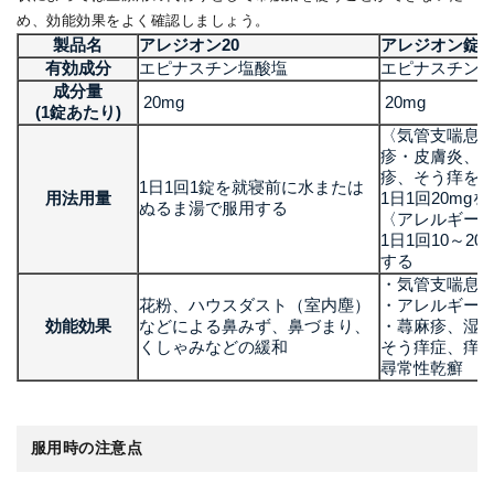
め、効能効果をよく確認しましょう。
製品名
アレジオン20
アレジオン錠2
有効成分
エピナスチン塩酸塩
エピナスチン
成分量
20mg
20mg
(1錠あたり)
〈気管支喘息
疹・皮膚炎、
疹、そう痒を
1日1回1錠を就寝前に水または
用法用量
1日1回20mg
ぬるま湯で服用する
〈アレルギー
1日1回10～2
する
・気管支喘息
花粉、ハウスダスト（室内塵）
・アレルギー
効能効果
などによる鼻みず、鼻づまり、
・蕁麻疹、湿
くしゃみなどの緩和
そう痒症、痒
尋常性乾癬
服用時の注意点