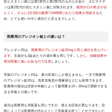
抗ヒスタミン薬には第1世代と第2世代のものとがあり、エピナスチ
ンは第2世代の抗ヒスタミン薬に分類されます。
眠気や口の乾きが出
にくく、さらに1日1回の服用で24時間にわたり効果が持続する
た
め、とても使いやすい成分だと言えるでしょう。
医療用のアレジオン錠との違いは？
アレジオン20は、
医療用のアレジオン錠20mgと同じ成分を含んでい
ます。
主成分も1錠あたりの成分量も同じです。
しかし、効能効果や
用法用量に違いがあるので注意
しましょう。
市販のアレジオン20は、鼻の症状にしか使えません。一方で医療用
のアレジオン錠20は、気管支喘息や蕁麻疹などにも使用できます。
医療用の場合は症状や年齢によって服用量を10～20mgで調節できる
点も市販との違いです。
成分は医療用も市販薬も同じですが、使える症状が異なります。症
状によっては医療用の代わりとして市販薬を使うことができないた