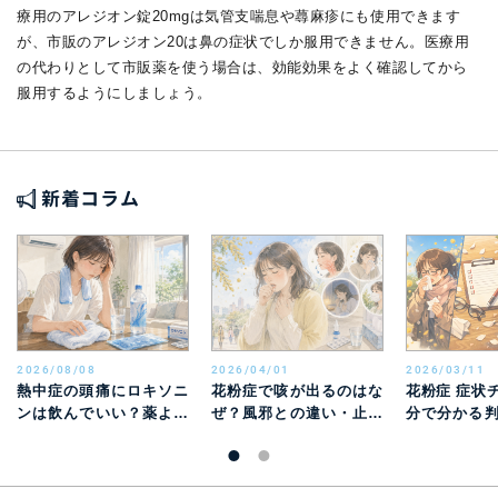
療用のアレジオン錠20mgは気管支喘息や蕁麻疹にも使用できます
が、市販のアレジオン20は鼻の症状でしか服用できません。医療用
の代わりとして市販薬を使う場合は、効能効果をよく確認してから
服用するようにしましょう。
新着コラム
2026/08/08
2026/04/01
2026/03/11
熱中症の頭痛にロキソニ
花粉症で咳が出るのはな
花粉症 症状
ンは飲んでいい？薬より
ぜ？風邪との違い・止ま
分で分かる
先に行う対処と受診目安
らないときの対処法を解
邪との違い
説