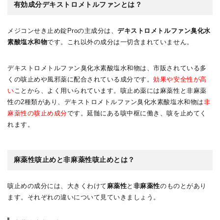
有効成分デキストロメトルファンとは？
メジコンせき止め錠Proの主成分は、
デキストロメトルファン臭化水
素酸塩水和物
です。これ以外の成分は一切含まれていません。
デキストロメトルファン臭化水素酸塩水和物は、市販されている多
くの咳止めや風邪薬に配合されている成分です。
効果や安全性が高
い
ことから、よく用いられています。咳止め薬には麻薬性と非麻薬
性の2種類があり、デキストロメトルファン臭化水素酸塩水和物は
非
麻薬性の咳止め成分
です。延髄にある咳中枢に働き、咳を止めてく
れます。
麻薬性咳止めと非麻薬性咳止めとは？
咳止めの成分には、大きくわけて
麻薬性
と
非麻薬性
のものとがあり
ます。それぞれの違いについて見ていきましょう。