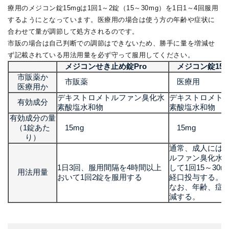
療用のメジコン錠15mgは1回1～2錠（15～30mg）を1日1～4回服用
するようにとなっています。医療用の場合は使う方の年齢や症状に
合わせて量が調節して処方されるのです。
市販の場合は自己判断での調節はできないため、勝手に量を増減せ
ず記載されている用法用量を必ず守って服用してください。
メジコンせき止め錠Pro
メジコン錠15m
市販薬か
市販薬
医療用
医療用か
デキストロメトルファン臭化水
デキストロメト
有効成分
素酸塩水和物
素酸塩水和物
有効成分の量
（1錠あた
15mg
15mg
り）
通常、成人には
ルファン臭化水
1日3回、服用間隔を4時間以上
して1回15～30m
用法用量
おいて1回2錠を服用する
経口投与する。
なお、年齢、症
減する。