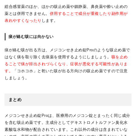
総合感冒薬のほか、ほかの咳止め薬や鎮静薬、鼻炎薬や酔い止めの
薬とは併用できません。
併用することで成分が重複したり副作用が
表れやすくなったり
します。
痰が絡む咳には向かない
痰が絡む咳が出る方は、メジコンせき止め錠Proのような咳止め薬で
はなく痰を取り除く去痰薬を使用するようにしましょう。
咳を止め
ることで痰が排出されづらくなり、症状が悪化する可能性がありま
す。
「コホコホ」と乾いた咳が出る方向けの咳止め薬ですので注意
しましょう。
まとめ
メジコンせき止め錠Proは、医療用のメジコン錠とまったく同じ成分
を含む咳止め薬です。主成分としてデキストロメトルファン臭化水
素酸塩水和物が配合されています。これ以外の成分は含まれていな