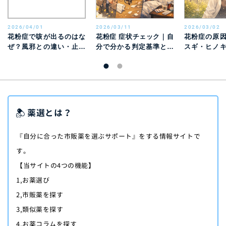
2026/04/01
2026/03/11
2026/03/02
花粉症で咳が出るのはな
花粉症 症状チェック｜自
花粉症の原
ぜ？風邪との違い・止ま
分で分かる判定基準と風
スギ・ヒノ
らないときの対処法を解
邪との違い
別特徴と時期
説
薬選とは？
『自分に合った市販薬を選ぶサポート』をする情報サイトで
す。
【当サイトの4つの機能】
1,お薬選び
2,市販薬を探す
3,類似薬を探す
4,お薬コラムを探す