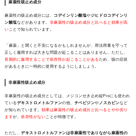
麻薬性咳止め成分
麻薬性の咳止め成分には、
コデインリン酸塩
や
ジヒドロコデインリ
ン酸塩
などがあります。
非麻薬性の咳止め成分と比べると効果が高
い
ことで知られています。
「麻薬」と聞くと不安になるかもしれませんが、用法用量を守って
正しく服用すれば大きな問題が起こることはありません。ただし、
長期的に服用することで依存性が起こることがある
ため、咳の症状
があるときに一時的に使用するようにしましょう。
非麻薬性咳止め成分
非麻薬性の咳止め成分としては、メジコンせき止め錠Proにも使われ
ている
デキストロメトルファン
の他、
チペピジン
や
ノスカピン
など
が知られています。
効果は麻薬性の咳止め成分と比べるとやや劣り
ます
が、
依存性がない
ことが特徴です。
ただし、
デキストロメトルファンは非麻薬性でありながら麻薬性の