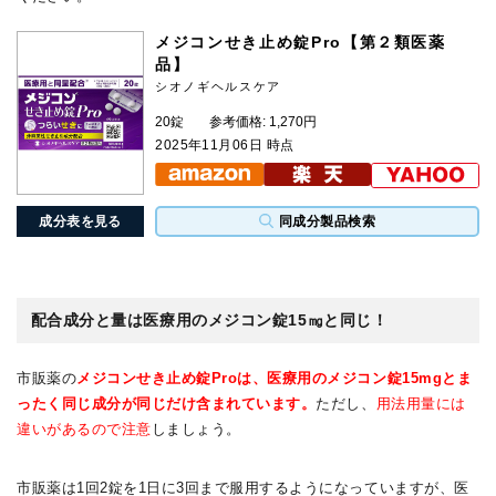
メジコンせき止め錠Pro【第２類医薬
品】
シオノギヘルスケア
20錠
参考価格: 1,270円
2025年11月06日 時点
成分表を見る
同成分製品検索
配合成分と量は医療用のメジコン錠15㎎と同じ！
市販薬の
メジコンせき止め錠Proは、医療用のメジコン錠15mgとま
ったく同じ成分が同じだけ含まれています。
ただし、
用法用量には
違いがあるので注意
しましょう。
市販薬は1回2錠を1日に3回まで服用するようになっていますが、医