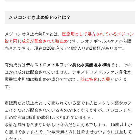
メジコンせき止め錠Proとは？
メジコンせき止め錠Proとは、
医療用として処方されているメジコン
錠と同じ成分が配合された咳止め
です。シオノギヘルスケアから販
売されており、現在は20錠入りと40錠入りの2種類があります。
有効成分は
デキストロメトルファン臭化水素酸塩水和物
です。その
ほかの成分は配合されていません。デキストロメトルファン臭化水
素酸塩水和物は咳止めの成分ですので、
咳に特化した薬
といえま
す。
市販薬だと咳止めとして売られている薬でも抗ヒスタミン薬やカフ
ェインなどが配合されているものが多くありますが、メジコンせき
止め錠Proは咳止め成分しか含まれていません。
余計な成分を含まない珍しい商品だといえるでしょう。15歳以上か
ら服用できますので、15歳未満の方には飲ませないように注意して
ください。