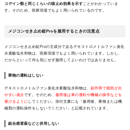
コデイン類と同じくらいの咳止め効果を示す
ことがわかっていま
す。そのため、医療現場でもよく用いられているのです。
メジコンせき止め錠Proを服用するときの注意点
メジコンせき止め錠Proの主成分であるデキストロメトルファン臭化
水素酸塩水和物は、医療現場でもよく用いられています。しかし、
だからといって何も気にせず服用してよいわけではありません。
乗物の運転はしない
デキストロメトルファン臭化水素酸塩水和物は、
副作用で眠気が出
やすい成分
です。そのため、
服用後は車の運転や機械の操作などを
避けるように
してください。添付文書にも「服用後、乗物または機
械類の運転操作をしないでください」と記載されています。
総合感冒薬などと併用しない