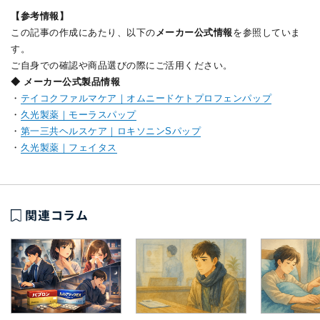
【参考情報】
この記事の作成にあたり、以下の
メーカー公式情報
を参照していま
す。
ご自身での確認や商品選びの際にご活用ください。
◆ メーカー公式製品情報
・
テイコクファルマケア｜オムニードケトプロフェンパップ
・
久光製薬｜モーラスパップ
・
第一三共ヘルスケア｜ロキソニンSパップ
・
久光製薬｜フェイタス
関連コラム