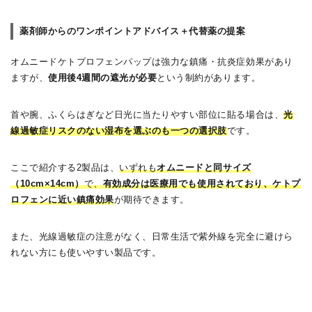
薬剤師からのワンポイントアドバイス＋代替薬の提案
オムニードケトプロフェンパップは強力な鎮痛・抗炎症効果があり
ますが、
使用後4週間の遮光が必要
という制約があります。
首や腕、ふくらはぎなど日光に当たりやすい部位に貼る場合は、
光
線過敏症リスクのない湿布を選ぶのも一つの選択肢
です。
ここで紹介する2製品は、
いずれも
オムニードと同サイズ
（10cm×14cm）
で、
有効成分は医療用でも使用されており、ケトプ
ロフェンに近い鎮痛効果
が期待できます。
また、光線過敏症の注意がなく、日常生活で紫外線を完全に避けら
れない方にも使いやすい製品です。