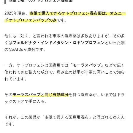
市販で唯一のケトプロフェン湿布薬
2025年現在、
市販で購入できるケトプロフェン湿布薬は、オムニー
ドケトプロフェンパップのみ
です。
他にも「効く」と言われる市販の湿布薬は多数ありますが、その多
くは
フェルビナク・インドメタシン・ロキソプロフェン
といった別
のNSAIDsが成分です。
一方、ケトプロフェンは医療用では
「モーラスパップ」
などで広く
使われてきた強力な成分で、痛み止め効果が非常に高いことで知ら
れています。
その
モーラスパップ
と
同じ有効成分
を持つ湿布薬が、いまではドラ
ッグストアで手に入る。
それが、この製品が「市販で買える医療用湿布」と呼ばれるゆえん
です。