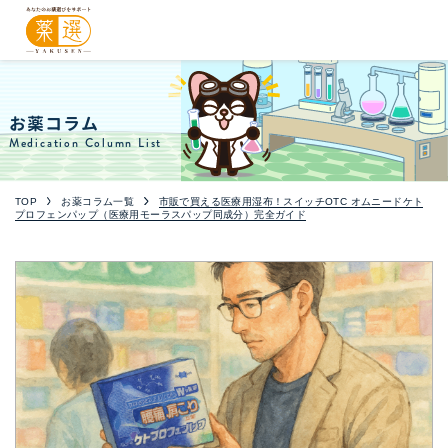
お薬コラム
Medication Column List
TOP
お薬コラム一覧
市販で買える医療用湿布！スイッチOTC オムニードケト
プロフェンパップ（医療用モーラスパップ同成分）完全ガイド