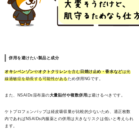
併用を避けたい製品と成分
オキシベンゾン
や
オクトクリレン
を含む
日焼け止め・香水など
は光
線過敏症を助長する可能性がある
ため併用NGです。
また、NSAIDs湿布薬の
大量貼付や複数併用
は避けるべきです。
ケトプロフェンパップは経皮吸収量が比較的少ないため、適正枚数
内であればNSAIDs内服薬との併用は大きなリスクは低いと考えられ
ます。