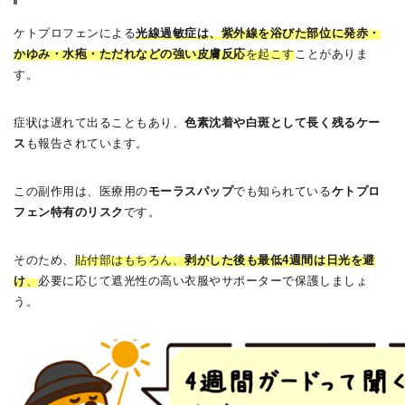
ケトプロフェンによる
光線過敏症は、
紫外線を浴びた部位に発赤・
かゆみ・水疱・ただれなどの強い皮膚反応
を起こす
ことがありま
す。
症状は遅れて出ることもあり、
色素沈着や白斑として長く残るケー
ス
も報告されています。
この副作用は、医療用の
モーラスパップ
でも知られている
ケトプロ
フェン特有のリスク
です。
そのため、
貼付部はもちろん、
剥がした後も最低4週間は日光を避
け
、
必要に応じて遮光性の高い衣服やサポーターで保護しましょ
う。