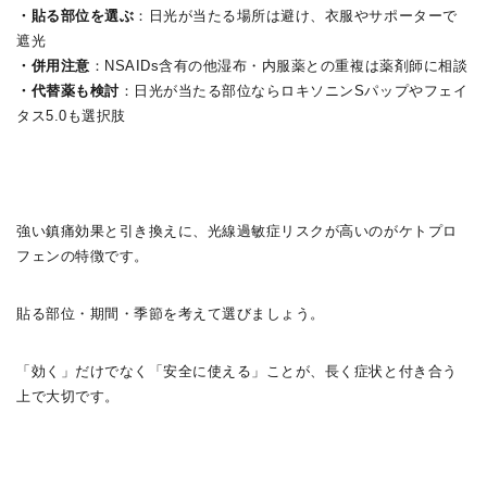
・貼る部位を選ぶ
：日光が当たる場所は避け、衣服やサポーターで
遮光
・併用注意
：NSAIDs含有の他湿布・内服薬との重複は薬剤師に相談
・代替薬も検討
：日光が当たる部位ならロキソニンSパップやフェイ
タス5.0も選択肢
強い鎮痛効果と引き換えに、光線過敏症リスクが高いのがケトプロ
フェンの特徴です。
貼る部位・期間・季節を考えて選びましょう。
「効く」だけでなく「安全に使える」ことが、長く症状と付き合う
上で大切です。