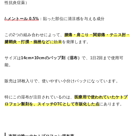
性抗炎症薬）
l
-メントール 0.5%
：貼った部位に清涼感を与える成分
この2つの組み合わせによって、
腰痛・肩こり・関節痛・テニス肘・
腱鞘炎・打撲・捻挫など
に効果
を発揮します。
サイズは
14cm×10cmのパップ剤（湿布）
で、1日2回まで使用可
能。
販売は18枚入りで、使いやすい小分けパックになっています。
特にこの湿布が注目されているのは、
医療用で使われていたケトプ
ロフェン製剤を、スイッチOTCとして市販化した点
にあります。