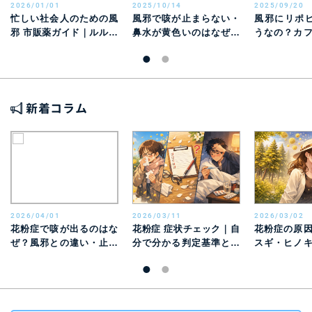
2026/01/01
2025/10/14
2025/09/20
忙しい社会人のための風
風邪で咳が止まらない・
風邪にリポ
邪 市販薬ガイド｜ルル＆
鼻水が黄色いのはなぜ？
うなの？カ
パブロンの症状別“使い
薬剤師が教える原因と対
意点とノン
分け”
処法
品のすすめ
新着コラム
2026/04/01
2026/03/11
2026/03/02
花粉症で咳が出るのはな
花粉症 症状チェック｜自
花粉症の原
ぜ？風邪との違い・止ま
分で分かる判定基準と風
スギ・ヒノ
らないときの対処法を解
邪との違い
別特徴と時期
説