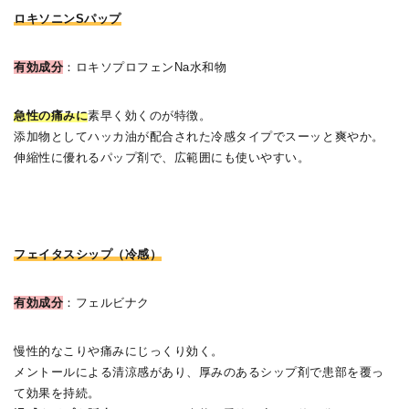
ロキソニンSパップ
有効成分
：ロキソプロフェンNa水和物
急性の痛みに
素早く効くのが特徴。
添加物としてハッカ油が配合された冷感タイプでスーッと爽やか。
伸縮性に優れるパップ剤で、広範囲にも使いやすい。
フェイタスシップ（冷感）
有効成分
：フェルビナク
慢性的なこりや痛みにじっくり効く。
メントールによる清涼感があり、厚みのあるシップ剤で患部を覆っ
て効果を持続。