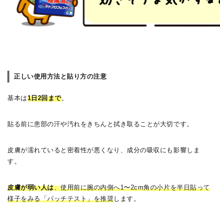
正しい使用方法と貼り方の注意
基本は
1日2回まで
。
貼る前に患部の汗や汚れをきちんと拭き取ることが大切です。
皮膚が濡れていると密着性が悪くなり、成分の吸収にも影響しま
す。
皮膚が弱い人は
、
使用前に腕の内側へ1〜2cm角の小片を半日貼って
様子をみる「パッチテスト」を推奨
します。