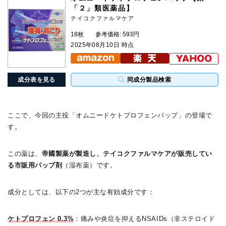
「２」類医薬品】
テイコクファルマケア
18枚
参考価格: 593円
2025年08月10日 時点
成分表を見る
同成分製品検索
ここで、今回の主役「オムニードケトプロフェンパップ」の登場で
す。
この薬は、
帝國製薬が製造し、テイコクファルマケアが販売してい
る市販用パップ剤
（湿布薬）です。
成分としては、以下の2つが主な有効成分です：
ケトプロフェン 0.3%
：痛みや炎症を抑えるNSAIDs（非ステロイド