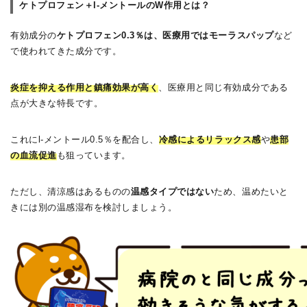
ケトプロフェン＋l-メントールのW作用とは？
有効成分の
ケトプロフェン0.3％は、医療用ではモーラスパップ
など
で使われてきた成分です。
炎症を抑える作用と鎮痛効果が高く
、医療用と同じ有効成分である
点が大きな特長です。
これにl-メントール0.5％を配合し、
冷感によるリラックス感
や
患部
の血流促進
も狙っています。
ただし、清涼感はあるものの
温感タイプではない
ため、温めたいと
きには別の温感湿布を検討しましょう。