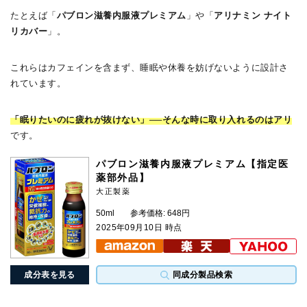
たとえば「
パブロン滋養内服液プレミアム
」や「
アリナミン ナイト
リカバー
」。
これらはカフェインを含まず、睡眠や休養を妨げないように設計さ
れています。
「眠りたいのに疲れが抜けない」──そんな時に取り入れるのはアリ
です。
パブロン滋養内服液プレミアム【指定医
薬部外品】
大正製薬
50ml
参考価格: 648円
2025年09月10日 時点
成分表を見る
同成分製品検索