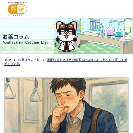
お薬コラム
Medication Column List
TOP
お薬コラム一覧
風邪の前兆と症状の順番｜ひきはじめに気づいて正しく対
処する方法