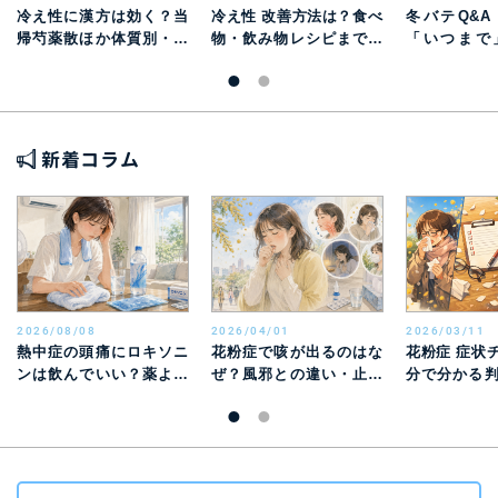
冷え性に漢方は効く？当
冷え性 改善方法は？食べ
冬バテQ&
帰芍薬散ほか体質別・冷
物・飲み物レシピまで徹
「いつまで
え性漢方の話
底解説【原因から対策ま
「ニュース
で】
疑問を薬剤
で解消
新着コラム
2026/08/08
2026/04/01
2026/03/11
熱中症の頭痛にロキソニ
花粉症で咳が出るのはな
花粉症 症状
ンは飲んでいい？薬より
ぜ？風邪との違い・止ま
分で分かる
先に行う対処と受診目安
らないときの対処法を解
邪との違い
説