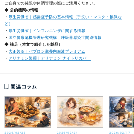
ご自身での確認や体調管理の際にご活用ください。
◆ 公的機関の情報
・
厚生労働省｜感染症予防の基本情報（手洗い・マスク・換気な
ど）
・
厚生労働省｜インフルエンザに関する情報
・
国立健康危機管理研究機構｜呼吸器感染症関連情報
◆ 補足（本文で紹介した製品）
・
大正製薬｜パブロン滋養内服液プレミアム
・
アリナミン製薬｜アリナミン ナイトリカバー
関連コラム
2026/02/28
2026/02/24
2026/02/17