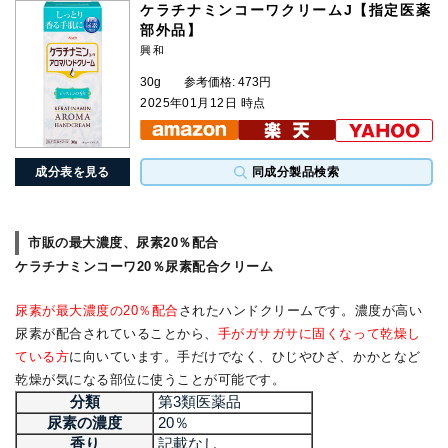
ケラチナミンコーワクリームJ【指定医薬
部外品】
興和
30g
参考価格: 473円
2025年01月12日 時点
成分表を見る
同成分製品検索
市販の最大濃度、尿素20％配合
ケラチナミンコーワ20％尿素配合クリーム
尿素が最大濃度の20％配合
されたハンドクリームです。濃度が高い
尿素が配合されていることから、
手がガサガサに固くなって乾燥し
ている方
に向いています。手だけでなく、ひじやひざ、かかとなど
乾燥が気になる部位に使うことが可能です。
分類
第3類医薬品
尿素の濃度
20％
香り
記載なし