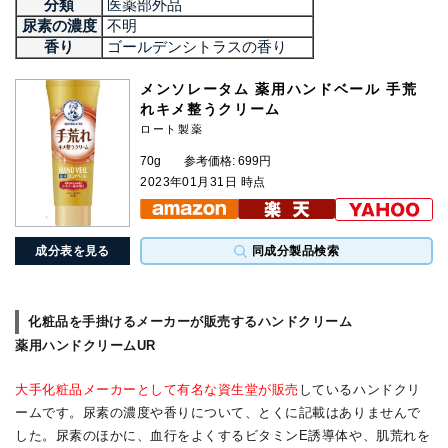
分類
医薬部外品
尿素の濃度
不明
香り
ゴールデンシトラスの香り
メンソレータム 薬用ハンドベール 手荒
れキメ整うクリーム
ロート製薬
70g
参考価格: 699円
2023年01月31日 時点
成分表を見る
同成分製品検索
化粧品を手掛けるメーカーが販売するハンドクリーム
薬用ハンドクリームUR
大手化粧品メーカーとして有名な資生堂が販売
しているハンドクリ
ームです。尿素の濃度や香りについて、とくに記載はありませんで
した。尿素のほかに、血行をよくするビタミンE誘導体や、肌荒れを