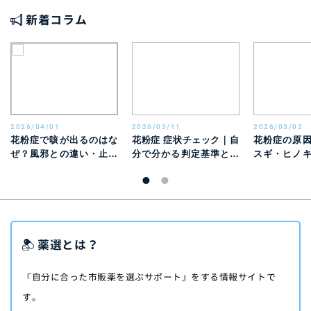
新着コラム
2026/04/01
2026/03/11
2026/03/02
花粉症で咳が出るのはな
花粉症 症状チェック｜自
花粉症の原
ぜ？風邪との違い・止ま
分で分かる判定基準と風
スギ・ヒノ
らないときの対処法を解
邪との違い
別特徴と時期
説
薬選とは？
『自分に合った市販薬を選ぶサポート』をする情報サイトで
す。