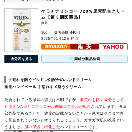
ケラチナミンコーワ20％尿素配合クリー
ム【第３類医薬品】
興和
30g
参考価格: 440円
2025年01月12日 時点
成分表を見る
同成分製品検索
手荒れを防ぐビタミン剤配合のハンドクリーム
薬用ハンドベール 手荒れキメ整うクリーム
配合されている尿素の濃度は不明ですが、
肌荒れを防ぐ成分として
ビタミンA油とコフェロール酢酸エステルが配合
されています。医薬
部外品であることと、濃度の記載がないことから尿素はそこまで多
く配合されていないと考えられるでしょう。ガサガサ肌の改善とい
うよりは、
肌の保湿に特化
したハンドクリームです。