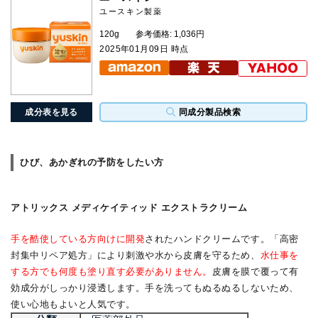
ユースキン製薬
120g
参考価格: 1,036円
2025年01月09日 時点
成分表を見る
同成分製品検索
ひび、あかぎれの予防をしたい方
アトリックス メディケイティッド エクストラクリーム
手を酷使している方向けに開発
されたハンドクリームです。「高密
封集中リペア処方」により刺激や水から皮膚を守るため、
水仕事を
する方でも何度も塗り直す必要がありません。
皮膚を膜で覆って有
効成分がしっかり浸透します。手を洗ってもぬるぬるしないため、
使い心地もよいと人気です。