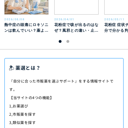
2026/08/08
2026/04/01
2026/03/11
熱中症の頭痛にロキソニ
花粉症で咳が出るのはな
花粉症 症状
ンは飲んでいい？薬より
ぜ？風邪との違い・止ま
分で分かる
先に行う対処と受診目安
らないときの対処法を解
邪との違い
説
薬選とは？
『自分に合った市販薬を選ぶサポート』をする情報サイトで
す。
【当サイトの4つの機能】
1,お薬選び
2,市販薬を探す
3,類似薬を探す