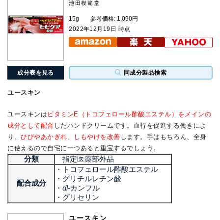
池田模範堂
15g
参考価格: 1,090円
2022年12月19日 時点
成分表を見る
同成分製品検索
ユースキン
ユースキンは
ビタミンE（トコフェロール酢酸エステル）をメインの
成分として配合
したハンドクリームです。血行を促進する働きによ
り、
ひびやあかぎれ、しもやけを改善
します。手はもちろん、全身
に使えるので自宅に一つあると重宝するでしょう。
分類
指定医薬部外品
・トコフェロール酢酸エステル
・グリチルレチン酸
配合成分
・
dl
‐カンフル
・グリセリン
ユースキン