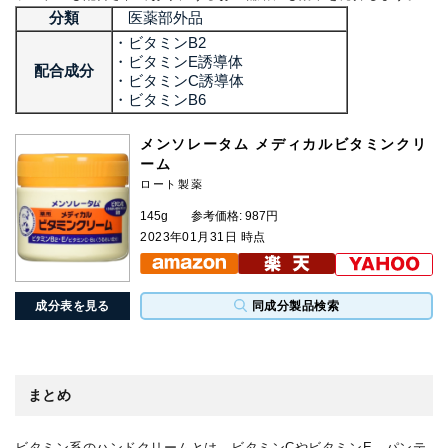
分類
医薬部外品
・ビタミンB2
・ビタミンE誘導体
配合成分
・ビタミンC誘導体
・ビタミンB6
メンソレータム メディカルビタミンクリ
ーム
ロート製薬
145g
参考価格: 987円
2023年01月31日 時点
成分表を見る
同成分製品検索
まとめ
ビタミン系のハンドクリームとは、ビタミンCやビタミンE、パンテ