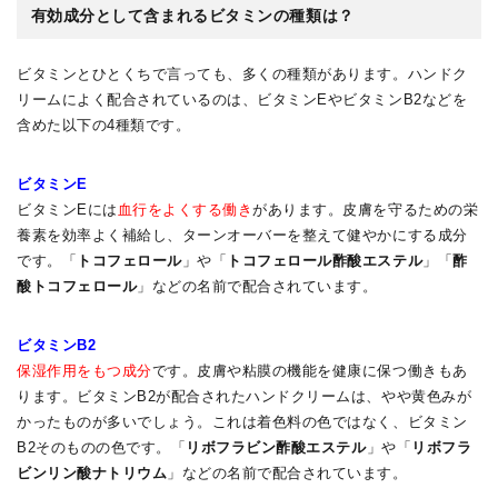
有効成分として含まれるビタミンの種類は？
ビタミンとひとくちで言っても、多くの種類があります。ハンドク
リームによく配合されているのは、ビタミンEやビタミンB2などを
含めた以下の4種類です。
ビタミンE
ビタミンEには
血行をよくする働き
があります。皮膚を守るための栄
養素を効率よく補給し、ターンオーバーを整えて健やかにする成分
です。「
トコフェロール
」や「
トコフェロール酢酸エステル
」「
酢
酸トコフェロール
」などの名前で配合されています。
ビタミンB2
保湿作用をもつ成分
です。皮膚や粘膜の機能を健康に保つ働きもあ
ります。ビタミンB2が配合されたハンドクリームは、やや黄色みが
かったものが多いでしょう。これは着色料の色ではなく、ビタミン
B2そのものの色です。「
リボフラビン酢酸エステル
」や「
リボフラ
ビンリン酸ナトリウム
」などの名前で配合されています。