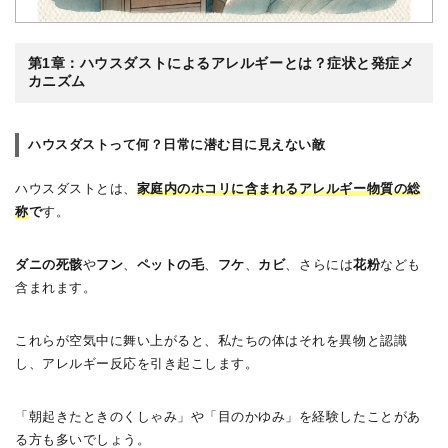
第1章：ハウスダストによるアレルギーとは？症状と発症メ
カニズム
ハウスダストって何？日常に潜む目に見えない敵
ハウスダストとは、
家庭内のホコリに含まれるアレルギー物質の総
称
で
す。
ダニの死骸
や
フン
、
ペットの毛
、
フケ
、
カビ
、さらには
花粉
なども
含まれます。
これらが空気中に舞い上がると、私たちの体はそれを異物と認識
し、アレルギー反応を引き起こします。
「朝起きたときのくしゃみ」や「目のかゆみ」を経験したことがあ
る方も多いでしょう。