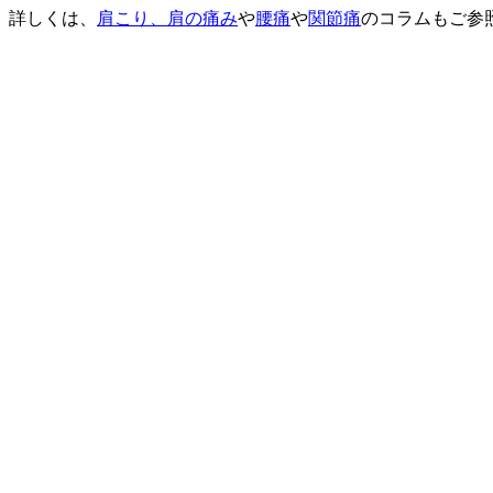
詳しくは、
肩こり、肩の痛み
や
腰痛
や
関節痛
のコラムもご参