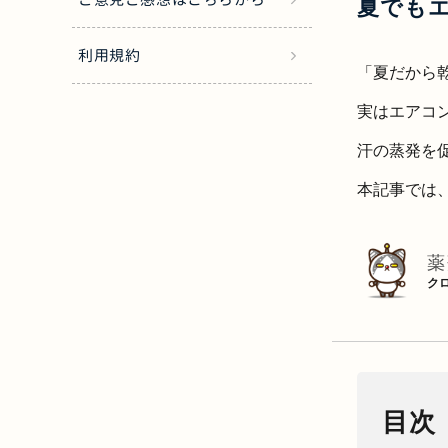
夏でもエ
利用規約
「夏だから
実はエアコ
汗の蒸発を
本記事では
薬
ク
目次