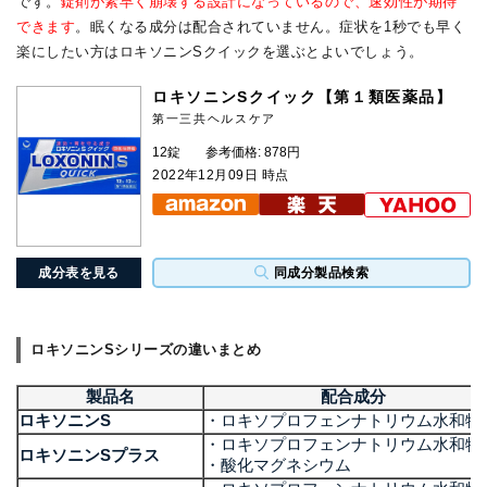
です。
錠剤が素早く崩壊する設計になっているので、速効性が期待
できます
。眠くなる成分は配合されていません。症状を1秒でも早く
楽にしたい方はロキソニンSクイックを選ぶとよいでしょう。
ロキソニンSクイック【第１類医薬品】
第一三共ヘルスケア
12錠
参考価格: 878円
2022年12月09日 時点
成分表を見る
同成分製品検索
ロキソニンSシリーズの違いまとめ
製品名
配合成分
ロキソニンS
・ロキソプロフェンナトリウム水和物
・ロキソプロフェンナトリウム水和物
ロキソニンSプラス
・酸化マグネシウム