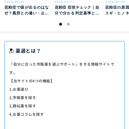
2026/04/01
2026/03/11
2026/03/02
花粉症で咳が出るのはな
花粉症 症状チェック｜自
花粉症の原
ぜ？風邪との違い・止ま
分で分かる判定基準と風
スギ・ヒノ
らないときの対処法を解
邪との違い
別特徴と時期
説
薬選とは？
『自分に合った市販薬を選ぶサポート』をする情報サイトで
す。
【当サイトの4つの機能】
1,お薬選び
2,市販薬を探す
3,類似薬を探す
4,お薬コラムを探す