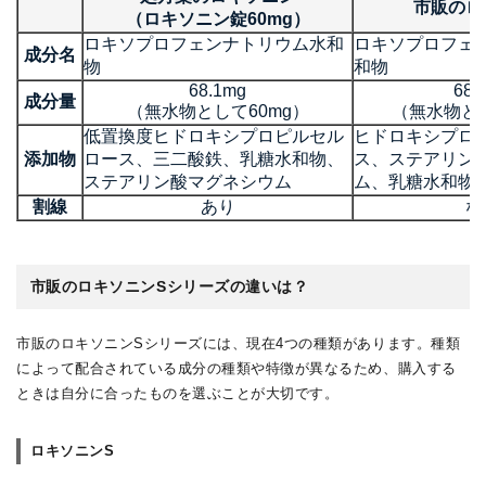
市販のロ
（ロキソニン錠60mg）
ロキソプロフェンナトリウム水和
ロキソプロフェ
成分名
物
和物
68.1mg
68.
成分量
（無水物として60mg）
（無水物とし
低置換度ヒドロキシプロピルセル
ヒドロキシプロ
添加物
ロース、三二酸鉄、乳糖水和物、
ス、ステアリン
ステアリン酸マグネシウム
ム、乳糖水和物
割線
あり
な
市販のロキソニンSシリーズの違いは？
市販のロキソニンSシリーズには、現在4つの種類があります。種類
によって配合されている成分の種類や特徴が異なるため、購入する
ときは自分に合ったものを選ぶことが大切です。
ロキソニンS