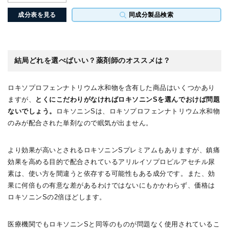
成分表を見る
同成分製品検索
結局どれを選べばいい？薬剤師のオススメは？
ロキソプロフェンナトリウム水和物を含有した商品はいくつかあり
ますが、
とくにこだわりがなければロキソニンSを選んでおけば問題
ないでしょう。
ロキソニンSは、ロキソプロフェンナトリウム水和物
のみが配合された単剤なので眠気が出ません。
より効果が高いとされるロキソニンSプレミアムもありますが、鎮痛
効果を高める目的で配合されているアリルイソプロピルアセチル尿
素は、使い方を間違うと依存する可能性もある成分です。また、効
果に何倍もの有意な差があるわけではないにもかかわらず、価格は
ロキソニンSの2倍ほどします。
医療機関でもロキソニンSと同等のものが問題なく使用されているこ