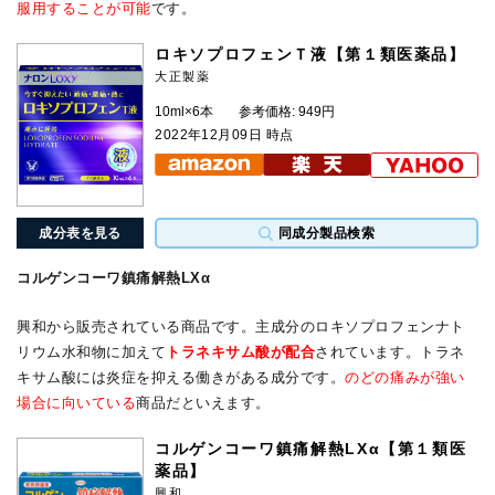
服用することが可能
です。
ロキソプロフェンＴ液【第１類医薬品】
大正製薬
10ml×6本
参考価格: 949円
2022年12月09日 時点
成分表を見る
同成分製品検索
コルゲンコーワ鎮痛解熱LXα
興和から販売されている商品です。主成分のロキソプロフェンナト
リウム水和物に加えて
トラネキサム酸が配合
されています。トラネ
キサム酸には炎症を抑える働きがある成分です。
のどの痛みが強い
場合に向いている
商品だといえます。
コルゲンコーワ鎮痛解熱LXα【第１類医
薬品】
興和