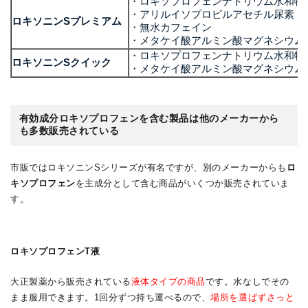
・ロキソプロフェンナトリウム水和物
・アリルイソプロピルアセチル尿素
ロキソニンSプレミアム
・無水カフェイン
・メタケイ酸アルミン酸マグネシウム
・ロキソプロフェンナトリウム水和物
ロキソニンSクイック
・メタケイ酸アルミン酸マグネシウム
有効成分ロキソプロフェンを含む製品は他のメーカーから
も多数販売されている
市販ではロキソニンSシリーズが有名ですが、別のメーカーからも
ロ
キソプロフェン
を主成分として含む商品がいくつか販売されていま
す。
ロキソプロフェンT液
大正製薬から販売されている
液体タイプの商品
です。水なしでその
まま服用できます。1回分ずつ持ち運べるので、
場所を選ばずさっと