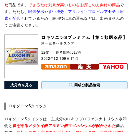
た
商品です
。
できるだけ効果が高いものをお探しの方向けの商品
で
す。ただし、
眠気が出やすい成分、アリルイソプロピルアセチル尿
素が配合
されているため、服用後は車の運転などは、出来ませんの
でご注意ください。
ロキソニンSプレミアム【第１類医薬品】
第一三共ヘルスケア
12錠
参考価格: 617円
2022年12月09日 時点
成分表を見る
同成分製品検索
ロキソニンSクイック
ロキソニンSクイックは、主成分のロキソプロフェンナトリウム水和
物と
胃を守るメタケイ酸アルミン酸マグネシウムが配合された
商品