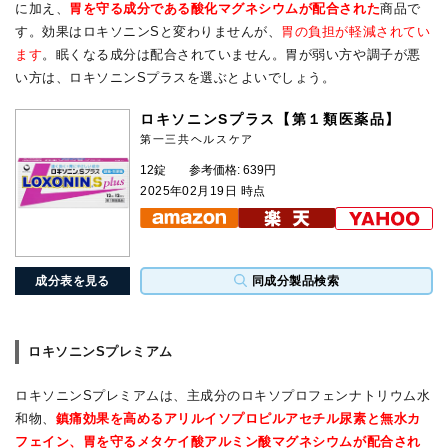
に加え、
胃を守る成分である酸化マグネシウムが配合された
商品で
す。効果はロキソニンSと変わりませんが、
胃の負担が軽減されてい
ます
。眠くなる成分は配合されていません。胃が弱い方や調子が悪
い方は、ロキソニンSプラスを選ぶとよいでしょう。
ロキソニンSプラス【第１類医薬品】
第一三共ヘルスケア
12錠
参考価格: 639円
2025年02月19日 時点
成分表を見る
同成分製品検索
ロキソニンSプレミアム
ロキソニンSプレミアムは、主成分のロキソプロフェンナトリウム水
和物、
鎮痛効果を高めるアリルイソプロピルアセチル尿素と無水カ
フェイン、胃を守るメタケイ酸アルミン酸マグネシウムが配合され