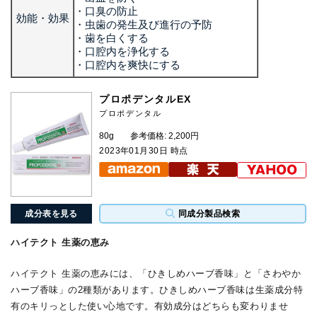
・口臭の防止
効能・効果
・虫歯の発生及び進行の予防
・歯を白くする
・口腔内を浄化する
・口腔内を爽快にする
プロポデンタルEX
プロポデンタル
80g
参考価格: 2,200円
2023年01月30日 時点
成分表を見る
同成分製品検索
ハイテクト 生薬の恵み
ハイテクト 生薬の恵みには、「ひきしめハーブ香味」と「さわやか
ハーブ香味」の2種類があります。ひきしめハーブ香味は生薬成分特
有のキリっとした使い心地です。有効成分はどちらも変わりませ