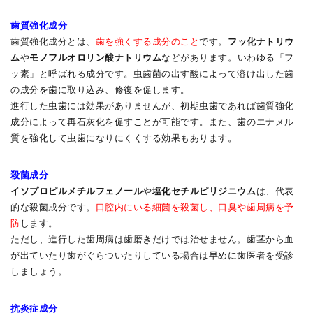
歯質強化成分
歯質強化成分とは、
歯を強くする成分のこと
です。
フッ化ナトリウ
ム
や
モノフルオロリン酸ナトリウム
などがあります。いわゆる「フ
ッ素」と呼ばれる成分です。虫歯菌の出す酸によって溶け出した歯
の成分を歯に取り込み、修復を促します。
進行した虫歯には効果がありませんが、初期虫歯であれば歯質強化
成分によって再石灰化を促すことが可能です。また、歯のエナメル
質を強化して虫歯になりにくくする効果もあります。
殺菌成分
イソプロピルメチルフェノール
や
塩化セチルピリジニウム
は、代表
的な殺菌成分です。
口腔内にいる細菌を殺菌し、口臭や歯周病を予
防
します。
ただし、進行した歯周病は歯磨きだけでは治せません。歯茎から血
が出ていたり歯がぐらついたりしている場合は早めに歯医者を受診
しましょう。
抗炎症成分