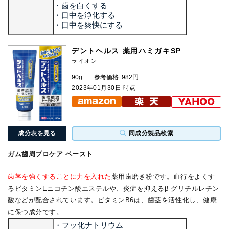
・歯を白くする
・口中を浄化する
・口中を爽快にする
デントヘルス 薬用ハミガキSP
ライオン
90g
参考価格: 982円
2023年01月30日 時点
成分表を見る
同成分製品検索
ガム歯周プロケア ペースト
歯茎を強くすることに力を入れた
薬用歯磨き粉です。血行をよくす
るビタミンEニコチン酸エステルや、炎症を抑えるβ-グリチルレチン
酸などが配合されています。ビタミンB6は、歯茎を活性化し、健康
に保つ成分です。
・フッ化ナトリウム