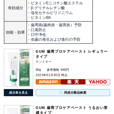
・ビタミンEニコチン酸エステル
有効成分
・β-グリチルレチン酸
・塩化セチルピリジニウム
・ビタミンB6
・歯周病(歯肉炎・歯周炎）予防
・口臭防止
効能・効果
・口中浄化
・虫歯の発生および進行の予防
GUM 歯周プロケアペースト レギュラー
タイプ
サンスター
90g
参考価格: 948円
2023年01月30日 時点
成分表を見る
同成分製品検索
GUM 歯周プロケアペースト うるおい実
感タイプ