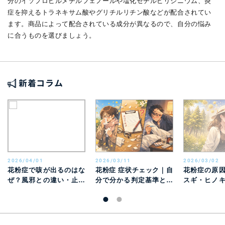
分のイソプロピルメチルフェノールや塩化セチルピリジニウム、炎
症を抑えるトラネキサム酸やグリチルリチン酸などが配合されてい
ます。商品によって配合されている成分が異なるので、自分の悩み
に合うものを選びましょう。
新着コラム
2026/04/01
2026/03/11
2026/03/02
花粉症で咳が出るのはな
花粉症 症状チェック｜自
花粉症の原
ぜ？風邪との違い・止ま
分で分かる判定基準と風
スギ・ヒノ
らないときの対処法を解
邪との違い
別特徴と時期
説