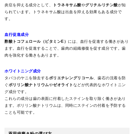
炎症を抑える成分として、
トラネキサム酸
や
グリチルリチン酸
が知
られています。トラネキサム酸は出血を抑える効果もある成分で
す。
血行促進成分
酢酸トコフェロール（ビタミンE）
には、血行を促進する働きがあり
ます。血行を促進することで、歯肉の組織修復を促す成分です。歯
肉を強化する働きもあります。
ホワイトニング成分
タバコのヤニを除去する
ポリエチレングリコール
、歯石の沈着を防
ぐ
ポリリン酸ナトリウム
や
ゼオライト
などが代表的なホワイトニン
グ成分です。
これらの成分は歯の表面に付着したステインを取り除く働きがあり
ます。ポリリン酸ナトリウムは、同時にステインの付着を予防する
ことも可能です。
薬用歯磨き粉の選び方