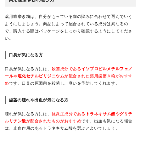
薬用歯磨き粉は、自分がもっている歯の悩みに合わせて選んでいく
ようにしましょう。商品によって配合されている成分は異なるの
で、購入する際はパッケージをしっかり確認するようにしてくださ
い。
口臭が気になる方
口臭が気になる方には、
殺菌成分である
イソプロピルメチルフェノ
ール
や
塩化セチルピリジニウム
が配合された薬用歯磨き粉がおすす
め
です。口臭の原因菌を殺菌し、臭いを予防してくれます。
歯茎の腫れや出血が気になる方
腫れが気になる方には、
抗炎症成分である
トラネキサム酸
や
グリチ
ルリチン酸
が配合されたものがおすすめ
です。出血も気になる場合
は、止血作用のあるトラネキサム酸を選ぶとよいでしょう。