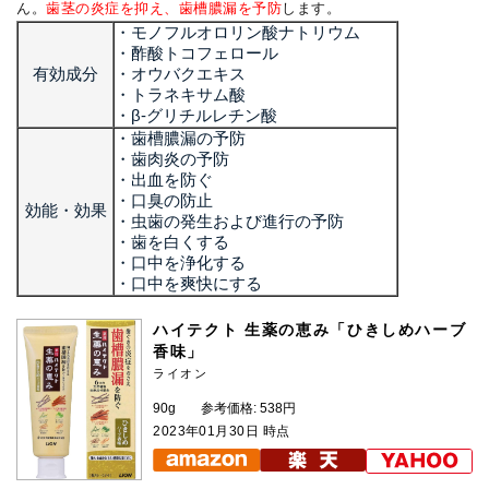
ん。
歯茎の炎症を抑え、歯槽膿漏を予防
します。
・モノフルオロリン酸ナトリウム
・酢酸トコフェロール
有効成分
・オウバクエキス
・トラネキサム酸
・β-グリチルレチン酸
・歯槽膿漏の予防
・歯肉炎の予防
・出血を防ぐ
・口臭の防止
効能・効果
・虫歯の発生および進行の予防
・歯を白くする
・口中を浄化する
・口中を爽快にする
ハイテクト 生薬の恵み「ひきしめハーブ
香味」
ライオン
90g
参考価格: 538円
2023年01月30日 時点