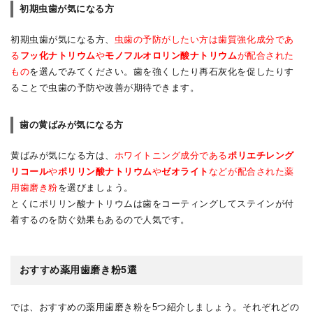
初期虫歯が気になる方
初期虫歯が気になる方、
虫歯の予防がしたい方は歯質強化成分であ
る
フッ化ナトリウム
や
モノフルオロリン酸ナトリウム
が配合された
もの
を選んでみてください。歯を強くしたり再石灰化を促したりす
ることで虫歯の予防や改善が期待できます。
歯の黄ばみが気になる方
黄ばみが気になる方は、
ホワイトニング成分である
ポリエチレング
リコール
や
ポリリン酸ナトリウム
や
ゼオライト
などが配合された薬
用歯磨き粉
を選びましょう。
とくにポリリン酸ナトリウムは歯をコーティングしてステインが付
着するのを防ぐ効果もあるので人気です。
おすすめ薬用歯磨き粉5選
では、おすすめの薬用歯磨き粉を5つ紹介しましょう。それぞれどの