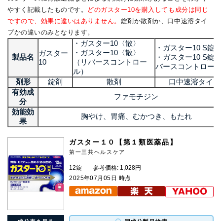
やすく記載したものです。
どのガスター10を購入しても成分は同じ
ですので、効果に違いはありません。
錠剤か散剤か、口中速溶タイ
プかの違いのみとなります。
・ガスター10〈散〉
・ガスター10 S錠
・ガスター10〈散〉
ガスター
製品名
・ガスター10 S錠
10
（リバースコントロー
バースコントロー
ル）
剤形
錠剤
散剤
口中速溶タイプ
有効成
ファモチジン
分
効能効
胸やけ、胃痛、むかつき、もたれ
果
ガスター１０【第１類医薬品】
第一三共ヘルスケア
12錠
参考価格: 1,028円
2025年07月05日 時点