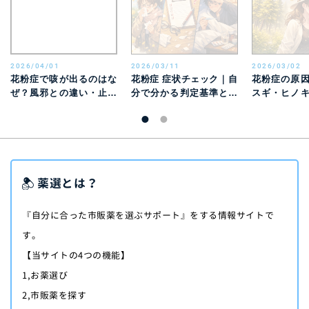
2026/04/01
2026/03/11
2026/03/02
花粉症で咳が出るのはな
花粉症 症状チェック｜自
花粉症の原
ぜ？風邪との違い・止ま
分で分かる判定基準と風
スギ・ヒノ
らないときの対処法を解
邪との違い
別特徴と時期
説
薬選とは？
『自分に合った市販薬を選ぶサポート』をする情報サイトで
す。
【当サイトの4つの機能】
1,お薬選び
2,市販薬を探す