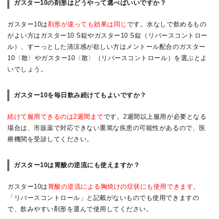
ガスター10の剤形はどうやって選べばいいですか？
ガスター10は
剤形が違っても効果は同じ
です。水なしで飲めるもの
がよい方はガスター10 S錠やガスター10 S錠（リバースコントロー
ル）、すーっとした清涼感が欲しい方はメントール配合のガスター
10〈散〉やガスター10〈散〉（リバースコントロール）を選ぶとよ
いでしょう。
ガスター10を毎日飲み続けてもよいですか？
続けて服用できるのは2週間まで
です。2週間以上服用が必要となる
場合は、市販薬で対応できない重篤な疾患の可能性があるので、医
療機関を受診してください。
ガスター10は胃酸の逆流にも使えますか？
ガスター10は
胃酸の逆流による胸焼けの症状にも使用できます。
「リバースコントロール」と記載がないものでも使用できますの
で、飲みやすい剤形を選んで使用してください。