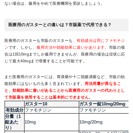
ない場合は、服用をやめて医療機関を受診しましょう。
医療用のガスターとの違いは？市販薬で代用できる？
医療用のガスターも市販のガスターも、
有効成分は同じファモチジ
ン
です。しかし、
服用方法や効能効果に違いがあります。
市販の場
合は1回10mgまでしか服用できませんが、医療用の場合は症状に応
じて最大40mgまで増量することが可能です。
また医療用のガスターには、胃潰瘍や十二指腸潰瘍など、市販の効
能効果にはないものも多く含まれています。
用法用量が異なるこ
と、効能効果に違いがあることから医療用のガスターの代わりとし
て市販薬を使用することは基本的にできません。
ガスター10
ガスター錠10mg/20mg
有効成分
ファモチジン
ファモチジン
分量（1
錠あた
10mg
10mg/20mg
り）