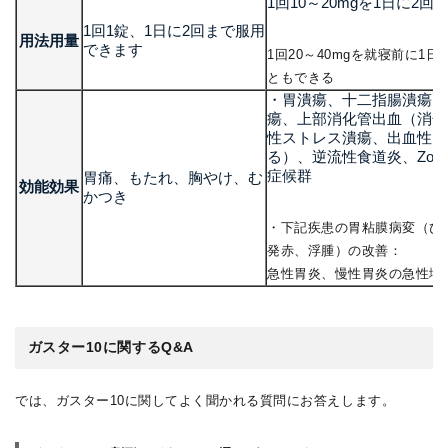
1回10～20mgを1日に2
1回1錠、1日に2回まで服用
用法用量
できます
1回20～40mgを就寝前に1
ともできる
・胃潰瘍、十二指腸潰瘍、
瘍、上部消化管出血（消化
性ストレス潰瘍、出血性胃
る）、逆流性食道炎、Zollinger
症候群
胃痛、もたれ、胸やけ、む
効能効果
かつき
・下記疾患の胃粘膜病変（び
発赤、浮腫）の改善：
急性胃炎、慢性胃炎の急性増
ガスター10に関するQ&A
では、ガスター10に関してよく聞かれる質問にお答えします。