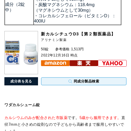
成分（2錠
・炭酸マグネシウム：118.4mg
中）
（マグネシウムとして30mg）
・コレカルシフェロール（ビタミンD）：
400IU
新カルシチュウD3【第２類医薬品】
アリナミン製薬
50錠
参考価格: 1,513円
2022年12月16日 時点
成分表を見る
同成分製品検索
ワダカルシューム錠
カルシウムのみが配合された市販薬
です。
5歳から服用できます。
直
径7mmと小さめの錠剤なので子どもから高齢者まで服用しやすいで