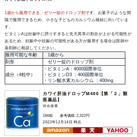
1歳から服用できる、ゼリー錠のドロップ剤
です。お菓子のような間
隔で服用できるため、小さな子どものカルシウム補給に向いていま
す。
ビタミンAは妊娠中に摂りすぎると先天異常の割合が上がる可能性が
あるため、妊娠中や妊娠の可能性がある方が服用する場合は医師や
薬剤師に相談してください。
服用可能な年齢
1歳から
剤形
ゼリー錠のドロップ剤
・ビタミンA：4000国際単位
成分（4粒中）
・ビタミンD3 ：400国際単位
・リン酸水素カルシウム ：400mg
カワイ肝油ドロップM400【第「２」類
医薬品】
河合薬業
180粒
参考価格: 2,322円
2022年12月14日 時点