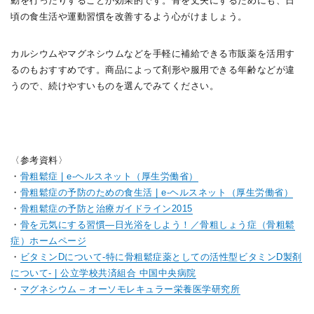
動を行ったりすることが効果的です。骨を丈夫にするためにも、日
頃の食生活や運動習慣を改善するよう心がけましょう。
カルシウムやマグネシウムなどを手軽に補給できる市販薬を活用す
るのもおすすめです。商品によって剤形や服用できる年齢などが違
うので、続けやすいものを選んでみてください。
〈参考資料〉
・
骨粗鬆症 | e-ヘルスネット（厚生労働省）
・
骨粗鬆症の予防のための食生活 | e-ヘルスネット（厚生労働省）
・
骨粗鬆症の予防と治療ガイドライン2015
・
骨を元気にする習慣―日光浴をしよう！／骨粗しょう症（骨粗鬆
症）ホームページ
・
ビタミンDについて-特に骨粗鬆症薬としての活性型ビタミンD製剤
について- | 公立学校共済組合 中国中央病院
・
マグネシウム – オーソモレキュラー栄養医学研究所