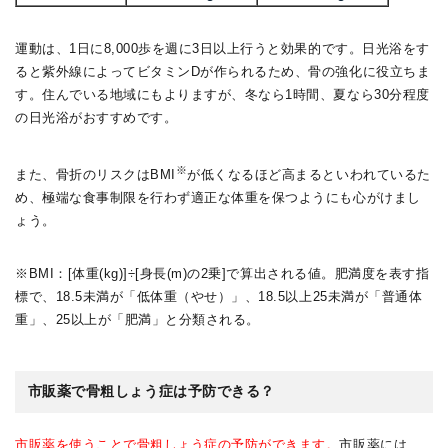
運動は、1日に8,000歩を週に3日以上行うと効果的です。日光浴をす
ると紫外線によってビタミンDが作られるため、骨の強化に役立ちま
す。住んでいる地域にもよりますが、冬なら1時間、夏なら30分程度
の日光浴がおすすめです。
※
また、骨折のリスクはBMI
が低くなるほど高まるといわれているた
め、極端な食事制限を行わず適正な体重を保つようにも心がけまし
ょう。
※BMI：[体重(kg)]÷[身長(m)の2乗]で算出される値。肥満度を表す指
標で、18.5未満が「低体重（やせ）」、18.5以上25未満が「普通体
重」、25以上が「肥満」と分類される。
市販薬で骨粗しょう症は予防できる？
市販薬を使うことで骨粗しょう症の予防ができます。
市販薬には