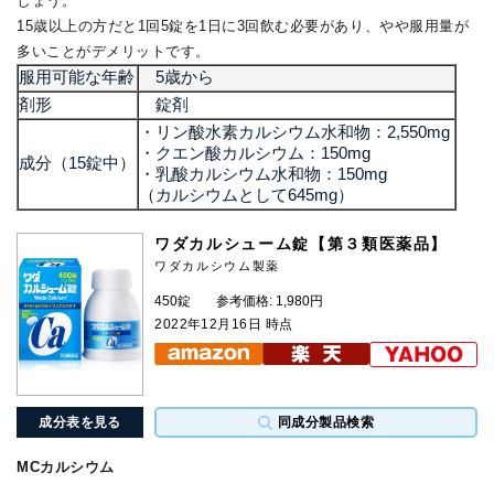
しょう。
15歳以上の方だと1回5錠を1日に3回飲む必要があり、やや服用量が
多いことがデメリットです。
服用可能な年齢
5歳から
剤形
錠剤
・リン酸水素カルシウム水和物：2,550mg
・クエン酸カルシウム：150mg
成分（15錠中）
・乳酸カルシウム水和物：150mg
（カルシウムとして645mg）
ワダカルシューム錠【第３類医薬品】
ワダカルシウム製薬
450錠
参考価格: 1,980円
2022年12月16日 時点
成分表を見る
同成分製品検索
MCカルシウム