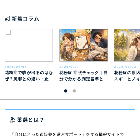
新着コラム
2026/04/01
2026/03/11
2026/03/02
花粉症で咳が出るのはな
花粉症 症状チェック｜自
花粉症の原
ぜ？風邪との違い・止ま
分で分かる判定基準と風
スギ・ヒノ
らないときの対処法を解
邪との違い
別特徴と時期
説
薬選とは？
『自分に合った市販薬を選ぶサポート』をする情報サイトで