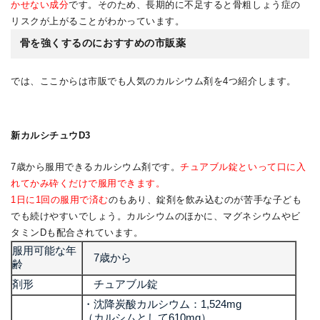
かせない成分
です。そのため、長期的に不足すると骨粗しょう症の
リスクが上がることがわかっています。
骨を強くするのにおすすめの市販薬
では、ここからは市販でも人気のカルシウム剤を4つ紹介します。
新カルシチュウD3
7歳から服用できるカルシウム剤です。
チュアブル錠といって口に入
れてかみ砕くだけで服用できます。
1日に1回の服用で済む
のもあり、錠剤を飲み込むのが苦手な子ども
でも続けやすいでしょう。カルシウムのほかに、マグネシウムやビ
タミンDも配合されています。
服用可能な年
7歳から
齢
剤形
チュアブル錠
・沈降炭酸カルシウム：1,524mg
（カルシムとして610mg）