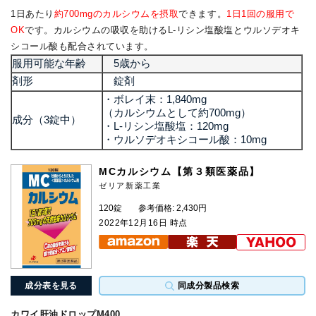
1日あたり
約700mgのカルシウムを摂取
できます。
1日1回の服用で
OK
です。カルシウムの吸収を助けるL-リシン塩酸塩とウルソデオキ
シコール酸も配合されています。
服用可能な年齢
5歳から
剤形
錠剤
・ボレイ末：1,840mg
（カルシウムとして約700mg）
成分（3錠中）
・L-リシン塩酸塩：120mg
・ウルソデオキシコール酸：10mg
MCカルシウム【第３類医薬品】
ゼリア新薬工業
120錠
参考価格: 2,430円
2022年12月16日 時点
成分表を見る
同成分製品検索
カワイ肝油ドロップM400