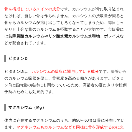
骨を構成しているメインの成分
です。カルシウムが骨に取り込まれ
なければ、新しい骨は作られません。カルシウムの摂取量が減ると
骨からカルシウムが溶け出してもろくなってしまうため、毎日しっ
かりと十分な量のカルシウムを摂取することが大切です。市販薬に
は
沈降炭酸カルシウム
や
リン酸水素カルシウム水和物
、
ボレイ末
な
どが配合されています。
ビタミンＤ
ビタミンDは、
カルシウムの吸収に関与している成分
です。腸管から
のカルシウム吸収を促し、骨密度を高める働きがあります。ビタミ
ンDは筋肉量の維持にも関わっているため、高齢者の寝たきりや転倒
予防のためにも効果的です。
マグネシウム（Mg）
体内に存在するマグネシウムのうち、約50～60％は骨に分布してい
ます。
マグネシウムもカルシウムなどと同様に骨を形成するのに欠