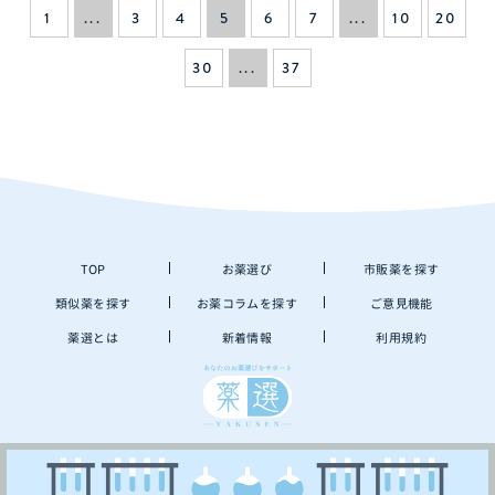
1
...
3
4
5
6
7
...
10
20
30
...
37
TOP
お薬選び
市販薬を探す
類似薬を探す
お薬コラムを探す
ご意見機能
薬選とは
新着情報
利用規約