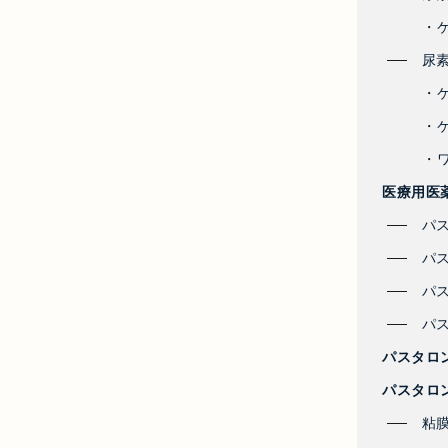
・
尿
・
・
・ワ
医療用医
パ
パ
パ
パ
パスタロ
パスタロ
粘