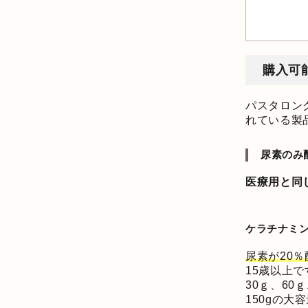
購入可
パスタロン
れている製
尿素のみ
医療用と同
ケラチナミン
尿素が20％
15歳以上で
30ｇ、60
150gの