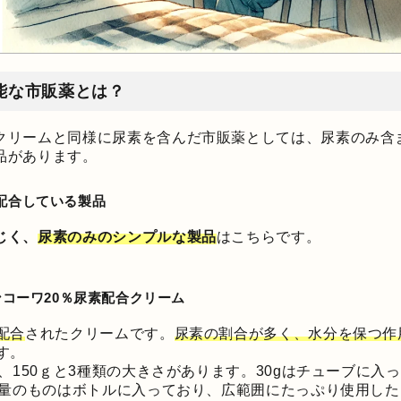
能な市販薬とは？
クリームと同様に尿素を含んだ市販薬としては、尿素のみ含
品があります。
配合している製品
じく、
尿素のみのシンプルな製品
はこちらです。
コーワ20％尿素配合クリーム
配合
されたクリームです。
尿素の割合が多く、水分を保つ作
す。
ｇ、150ｇと3種類の大きさがあります。30gはチューブに入
大容量のものはボトルに入っており、広範囲にたっぷり使用し