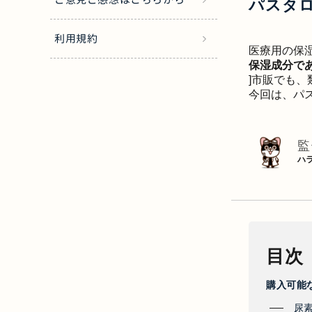
パスタ
利用規約
医療用の保
保湿成分で
]市販でも
今回は、パ
監
ハ
目次
購入可能
尿