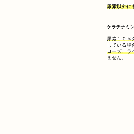
尿素以外に
ケラチナミ
尿素１０％
している場
ローズ、ラ
ません。