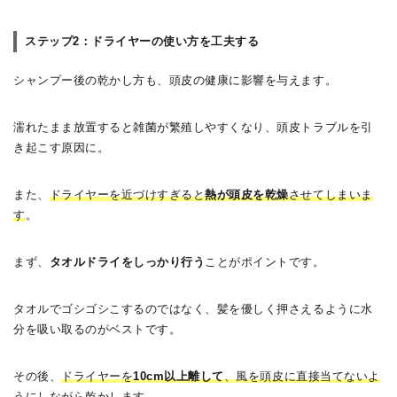
ステップ2：ドライヤーの使い方を工夫する
シャンプー後の乾かし方も、頭皮の健康に影響を与えます。
濡れたまま放置すると雑菌が繁殖しやすくなり、頭皮トラブルを引
き起こす原因に。
また、
ドライヤーを近づけすぎると
熱が頭皮を乾燥
させてしまいま
す
。
まず、
タオルドライをしっかり行う
ことがポイントです。
タオルでゴシゴシこするのではなく、髪を優しく押さえるように水
分を吸い取るのがベストです。
その後、
ドライヤーを
10cm以上離して
、風を頭皮に直接当てないよ
うに
しながら乾かします。