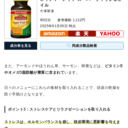
イル
大塚製薬
90日分
参考価格: 1,112円
2025年01月05日 時点
成分表を見る
同成分製品検索
また、アーモンドやほうれん草、サーモン、卵黄などは、
ビタミンE
やオメガ3脂肪酸が豊富に含まれて
います。
日々のメニューにこれらの食材を取り入れることで、頭皮の乾燥を
防ぐ手助けとなります。
ポイント3：ストレスケアとリラクゼーションを取り入れる
ストレスは、ホルモンバランスを崩し、頭皮環境に悪影響を与えま