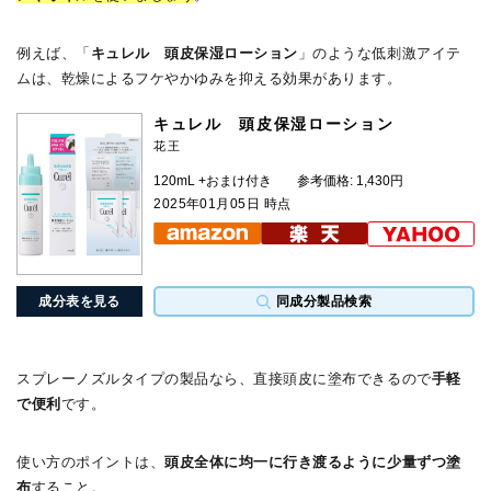
例えば、「
キュレル 頭皮保湿ローション
」のような低刺激アイテ
ムは、乾燥によるフケやかゆみを抑える効果があります。
キュレル 頭皮保湿ローション
花王
120mL +おまけ付き
参考価格: 1,430円
2025年01月05日 時点
成分表を見る
同成分製品検索
スプレーノズルタイプの製品なら、直接頭皮に塗布できるので
手軽
で便利
です。
使い方のポイントは、
頭皮全体に均一に行き渡るように少量ずつ塗
布
すること。