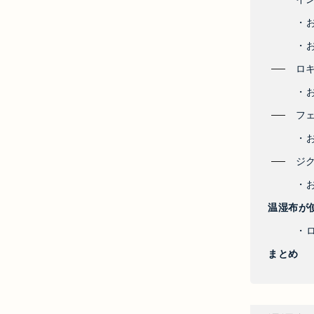
・
・
ロ
・
フ
・
ジ
・
温湿布が
・
まとめ