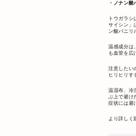
・ノナン酸
トウガラシ
サイシン」
ン酸バニリ
温感成分は
も血管を広
注意したい
ヒリヒリす
温湿布、冷
ぶ上で避け
症状には避
より詳しく