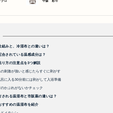
ラクロ
中森 彩斗
仕組みと、冷湿布との違いは？
配合されている温感成分は？
貼り方の注意点を3つ解説
への刺激が強いと感じたらすぐに剥がす
風呂に入る30分前には剥がして入浴準備
膚のかぶれがないかチェック
方される温湿布と市販薬の違いは？
おすすめの温湿布を紹介
ンドメタシン