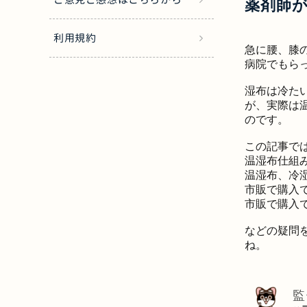
薬剤師
利用規約
急に腰、膝
病院でもら
湿布は冷た
が、実際は
のです。
この記事で
温湿布仕組
温湿布、冷
市販で購入
市販で購入
などの疑問
ね。
監