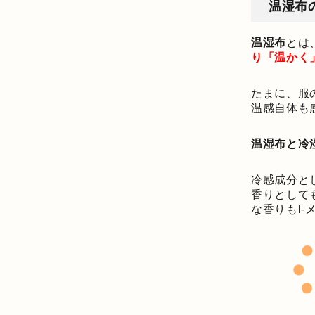
温湿布
温湿布
とは
り「温かく
たまに、服
温感自体も
温湿布と冷
冷感成分と
香りとして
な香りもl