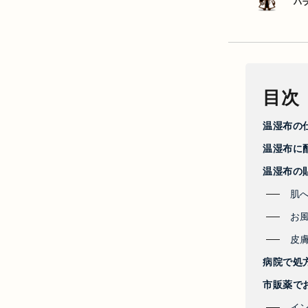
ハ
目次
温湿布の
温湿布に
温湿布の
肌
お
皮
病院で処
市販薬で
イ