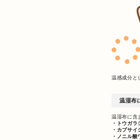
温感成分と
温湿布
温湿布に含
・トウガラ
・カプサイ
・ノニル酸