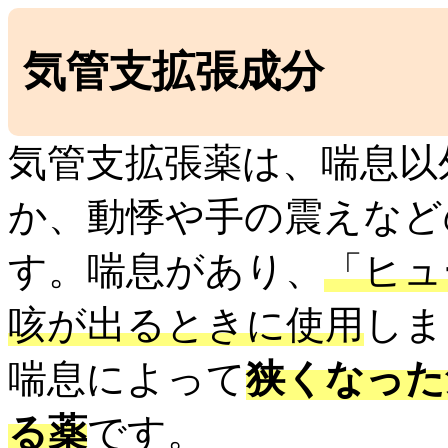
気管支拡張成分
気管支拡張薬は、喘息以
か、動悸や手の震えなど
す。喘息があり、
「ヒュ
咳が出るときに使用
しま
喘息によって
狭くなった
る薬
です。