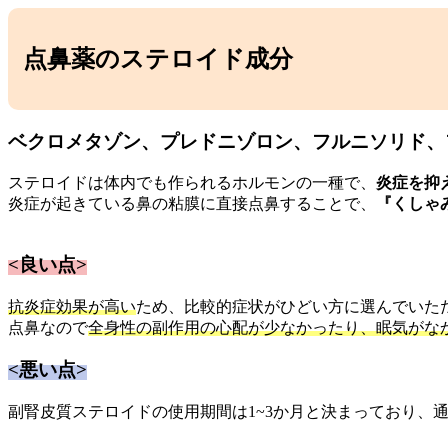
点鼻薬のステロイド成分
ベクロメタゾン、プレドニゾロン、フルニソリド
ステロイドは体内でも作られるホルモンの一種で、
炎症を抑
炎症が起きている鼻の粘膜に直接点鼻することで、
『くしゃ
<良い点>
抗炎症効果が高い
ため、比較的症状がひどい方に選んでいた
点鼻なので
全身性の副作用の心配が少なかったり、眠気がな
<悪い点>
副腎皮質ステロイドの使用期間は1~3か月と決まっており、