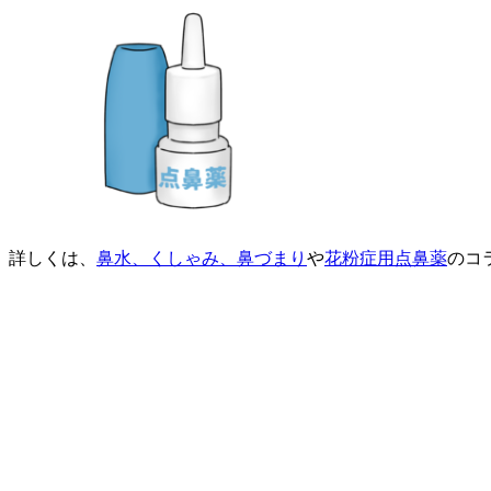
詳しくは、
鼻水、くしゃみ、鼻づまり
や
花粉症用点鼻薬
のコ