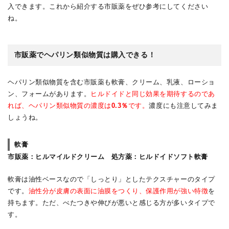
入できます。これから紹介する市販薬をぜひ参考にしてください
ね。
市販薬でヘパリン類似物質は購入できる！
ヘパリン類似物質を含む市販薬も軟膏、クリーム、乳液、ローショ
ン、フォームがあります。
ヒルドイドと同じ効果を期待するのであ
れば、ヘパリン類似物質の濃度は
0.3％
です。
濃度にも注意してみま
しょうね。
軟膏
市販薬
：ヒルマイルドクリーム
処方薬
：ヒルドイドソフト軟膏
軟膏は油性ベースなので「しっとり」としたテクスチャーのタイプ
です。
油性分が皮膚の表面に油膜をつくり、保護作用が強い特徴
を
持ちます。ただ、べたつきや伸びが悪いと感じる方が多いタイプで
す。