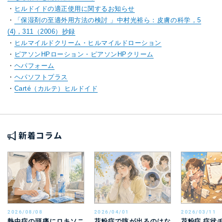
・
ヒルドイドの適正使用に関するお知らせ
・
「保湿剤の至適外用方法の検討 」中村光裕ら：皮膚の科学，5
(4)，311（2006）抄録
・
ヒルマイルドクリーム・ヒルマイルドローション
・
ピアソンHPローション・ピアソンHPクリーム
・
ヘパフォーム
・
ヘパソフトプラス
・
Carté（カルテ）ヒルドイド
新着コラム
2026/08/08
2026/04/01
2026/03/11
熱中症の頭痛にロキソニ
花粉症で咳が出るのはな
花粉症 症状