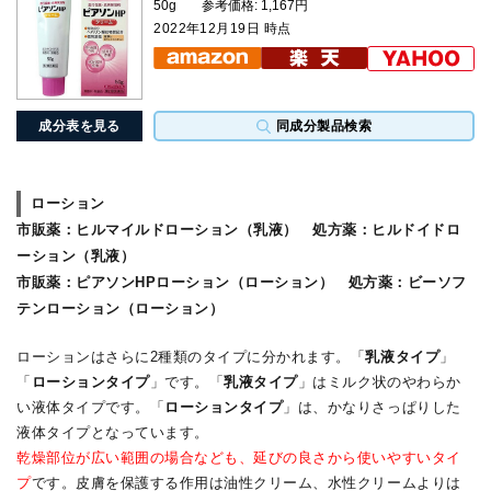
50g
参考価格: 1,167円
2022年12月19日 時点
成分表を見る
同成分製品検索
ローション
市販薬
：ヒルマイルドローション（乳液）
処方薬
：ヒルドイドロ
ーション（乳液）
市販薬
：ピアソンHPローション（ローション）
処方薬
：ビーソフ
テンローション（ローション）
ローションはさらに2種類のタイプに分かれます。「
乳液タイプ
」
「
ローションタイプ
」です。「
乳液タイプ
」はミルク状のやわらか
い液体タイプです。「
ローションタイプ
」は、かなりさっぱりした
液体タイプとなっています。
乾燥部位が広い範囲の場合なども、延びの良さから使いやすいタイ
プ
です。皮膚を保護する作用は油性クリーム、水性クリームよりは