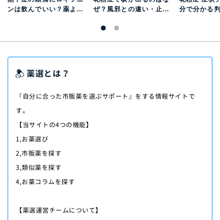
ンは飲んでいい？薬より
ぜ？風邪との違い・止ま
分で分かる
先に行う対処と受診目安
らないときの対処法を解
邪との違い
説
薬選とは？
『自分に合った市販薬を選ぶサポート』をする情報サイトで
す。
【当サイトの4つの機能】
1,お薬選び
2,市販薬を探す
3,類似薬を探す
4,お薬コラムを探す
【薬選運営チームについて】