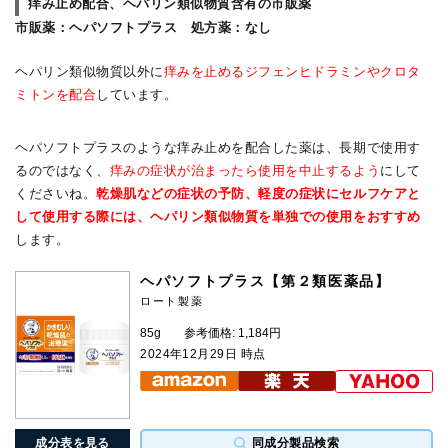
痒み止め配合、ヘパリン類似物質含有の市販薬
市販薬
：ヘパソフトプラス
処方薬
：なし
ヘパリン類似物質以外に
痒みを止めるジフェンヒドラミンやクロタ
ミトンを配合
しています。
ヘパソフトプラスのような痒み止めを配合した薬は、長期で使用す
るのではなく、
痒みの症状が治まったら使用を中止するよう
にして
くださいね。
乾燥肌などの症状の予防、軽度の症状にセルフケアと
して使用する際には、ヘパリン類似物質を単独での使用をおすすめ
します。
ヘパソフトプラス【第２類医薬品】
ロート製薬
85g
参考価格: 1,184円
2024年12月29日 時点
成分表を見る
同成分製品検索