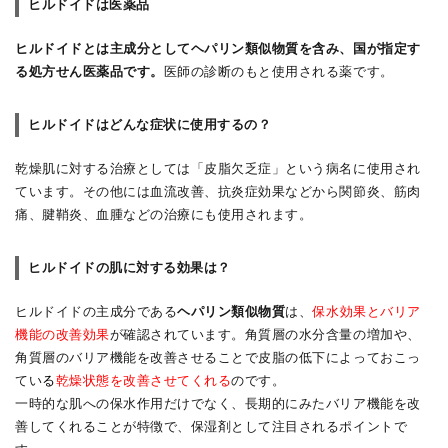
ヒルドイドは医薬品
ヒルドイドとは主成分としてヘパリン類似物質を含み、国が指定す
る処方せん医薬品です。
医師の診断のもと使用される薬です。
ヒルドイドはどんな症状に使用するの？
乾燥肌に対する治療としては「皮脂欠乏症」という病名に使用され
ています。その他には血流改善、抗炎症効果などから関節炎、筋肉
痛、腱鞘炎、血腫などの治療にも使用されます。
ヒルドイドの肌に対する効果は？
ヒルドイドの主成分である
ヘパリン類似物質
は、
保水効果とバリア
機能の改善効果
が確認されています。角質層の水分含量の増加や、
角質層のバリア機能を改善させることで皮脂の低下によっておこっ
てい
る
乾燥状態を改善させてくれる
のです。
一時的な肌への保水作用だけでなく、長期的にみたバリア機能を改
善してくれることが特徴で、保湿剤として注目されるポイントで